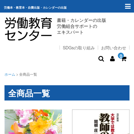
労働本・教育本・自費出版・カレンダーの出版
書籍・カレンダーの出版
労働組合サポートの
エキスパート
SDGsの取り組み
お問い合わせ
0
ホーム
ホーム
>
全商品一覧
出版（ご購入）
全商品一覧
自費出版
労働組合サポート
スタッフコラム