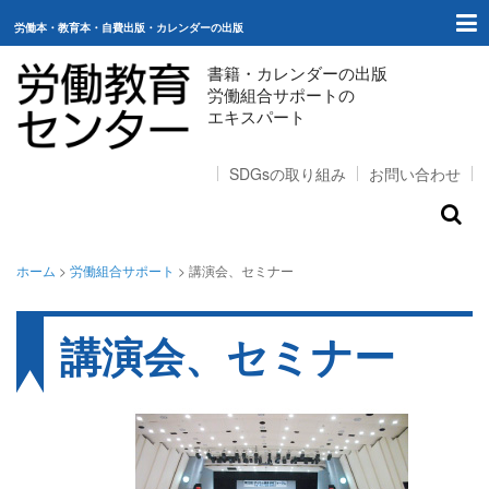
労働本・教育本・自費出版・カレンダーの出版
書籍・カレンダーの出版
労働組合サポートの
エキスパート
SDGsの取り組み
お問い合わせ
ホーム
ホーム
>
労働組合サポート
>
講演会、セミナー
出版（ご購入）
講演会、セミナー
自費出版
労働組合サポート
スタッフコラム