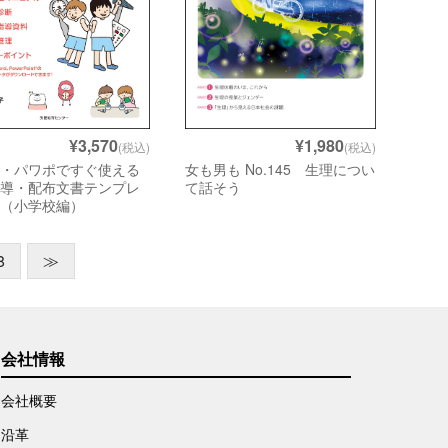
¥1,980
¥3,570
(税込)
(税込)
女も男も No.145 生理につい
ド・パワポですぐ使える
て話そう
指導・配布文書テンプレ
集（小学校編）
8
≫
会社情報
会社概要
沿革