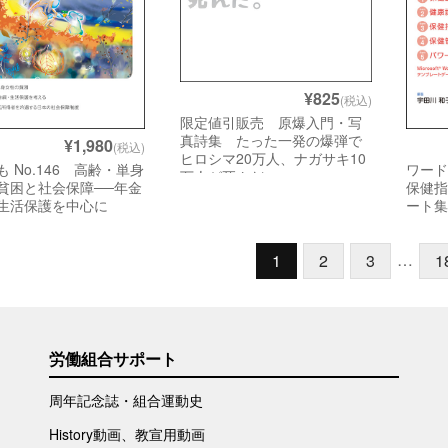
¥825
(税込)
限定値引販売 原爆入門・写
真詩集 たった一発の爆弾で
¥1,980
(税込)
ヒロシマ20万人、ナガサキ10
 No.146 高齢・単身
ワー
万人が死んだ。
貧困と社会保障──年金
保健
生活保護を中心に
ート
…
1
2
3
1
労働組合サポート
周年記念誌・組合運動史
History動画、教宣用動画