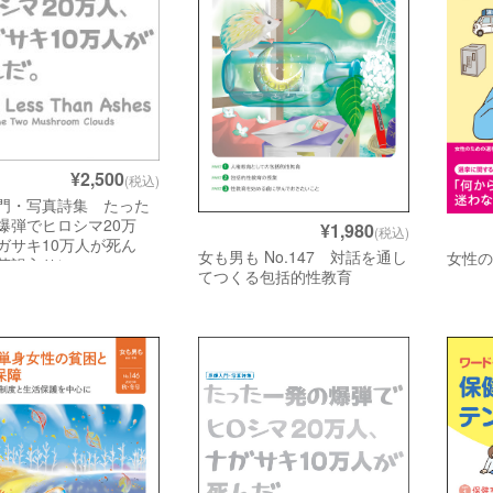
¥2,500
(税込)
門・写真詩集 たった
爆弾でヒロシマ20万
¥1,980
(税込)
ガサキ10万人が死ん
女も男も No.147 対話を通し
女性
英訳入り）
てつくる包括的性教育