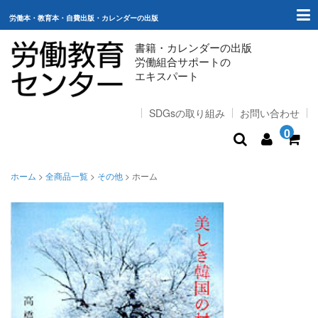
労働本・教育本・自費出版・カレンダーの出版
書籍・カレンダーの出版
労働組合サポートの
エキスパート
SDGsの取り組み
お問い合わせ
0
ホーム
ホーム
>
全商品一覧
>
その他
>
ホーム
出版（ご購入）
自費出版
労働組合サポート
スタッフコラム