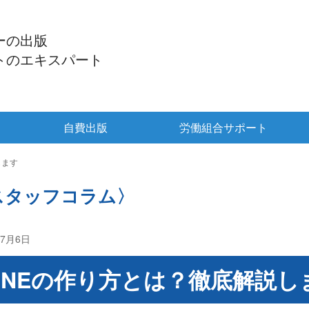
ーの出版
トの
エキスパート
自費出版
労働組合サポート
します
スタッフコラム〉
年7月6日
自費出版
ZINEの作り方とは？徹底解説し