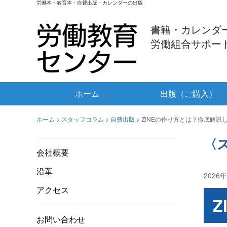
労働本・教育本・自費出版・カレンダーの出版
書籍・カレンダ
労働組合サポー
ホーム
出版（ご購入）
ホーム
>
スタッフコラム
>
自費出版
>
ZINEの作り方とは？徹底解説
〈
会社概要
沿革
2026
アクセス
お問い合わせ