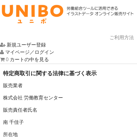
ご利用方法
新規ユーザー登録
HOME
マイページ／ログイン
0
カートの中を見る
イラスト一覧
特定商取引に関する法律に基づく表示
UNIBOについて
販売業者
お問い合わせ
株式会社 労働教育センター
販売責任者氏名
南 千佳子
所在地