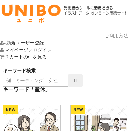
ご利用方法
新規ユーザー登録
HOME
マイページ／ログイン
0
カートの中を見る
イラスト一覧
キーワード検索
UNIBOについて
キーワード「産休」
お問い合わせ