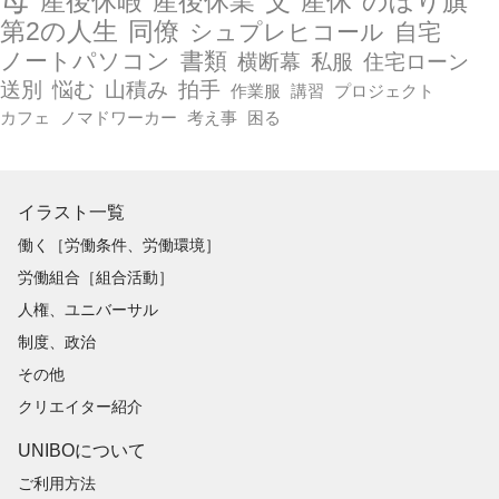
産後休暇
産後休業
父
産休
のぼり旗
第2の人生
同僚
シュプレヒコール
自宅
ノートパソコン
書類
横断幕
私服
住宅ローン
送別
悩む
山積み
拍手
作業服
講習
プロジェクト
カフェ
ノマドワーカー
考え事
困る
イラスト一覧
働く［労働条件、労働環境］
労働組合［組合活動］
人権、ユニバーサル
制度、政治
その他
クリエイター紹介
UNIBOについて
ご利用方法