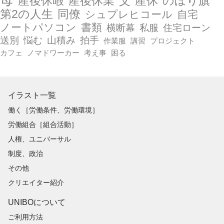
産後休暇
産後休業
父
産休
のぼり旗
第2の人生
同僚
シュプレヒコール
自宅
ノートパソコン
書類
横断幕
私服
住宅ローン
送別
悩む
山積み
拍手
作業服
講習
プロジェクト
カフェ
ノマドワーカー
考え事
困る
イラスト一覧
働く［労働条件、労働環境］
労働組合［組合活動］
人権、ユニバーサル
制度、政治
その他
クリエイター紹介
UNIBOについて
ご利用方法