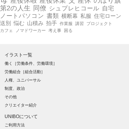
産後休暇
産後休業
父
産休
のぼり旗
第2の人生
同僚
シュプレヒコール
自宅
ノートパソコン
書類
横断幕
私服
住宅ローン
送別
悩む
山積み
拍手
作業服
講習
プロジェクト
カフェ
ノマドワーカー
考え事
困る
イラスト一覧
働く［労働条件、労働環境］
労働組合［組合活動］
人権、ユニバーサル
制度、政治
その他
クリエイター紹介
UNIBOについて
ご利用方法