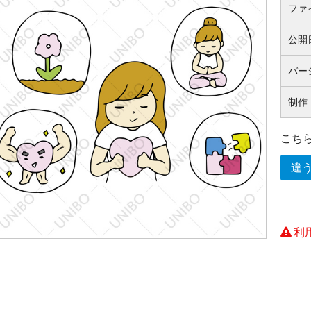
ファ
公開
バー
制作
こち
違
利