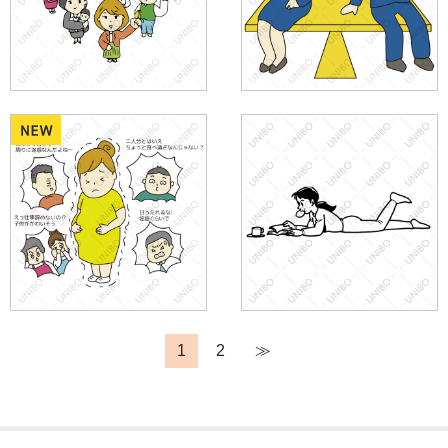
1
2
≫